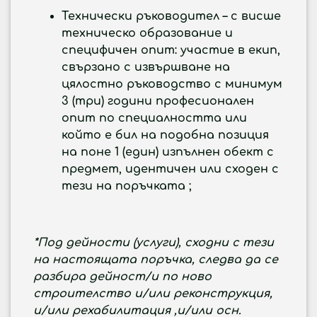
Технически ръководител
– с висше
техническо образование и
специфичен опит: участие в екип,
свързано с извършване на
цялостно ръководство с минимум
3 (три) години професионален
опит по специалността или
който е бил на подобна позиция
на поне 1 (един) изпълнен обект с
предмет
,
идентичен или сходен с
тези на поръчката ;
*Под дейности (услуги), сходни с тези
на настоящата поръчка, следва да се
разбира
дейност/и по ново
строителство и/или реконструкция,
и/или рехабилитация ,и/или осн.