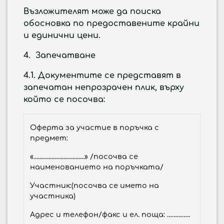
Възложителят може да поиска
обосновка по предоставените крайни
и единични цени.
4. Запечатване
4.1.
Документите се представят в
запечатан непрозрачен плик, върху
който се посочва:
Оферта за участие в поръчка с
предмет:
«..................................» /посочва се
наименованието на поръчката/
Участник:(посочва се името на
участника)
Адрес и телефон/факс и ел. поща: …………..