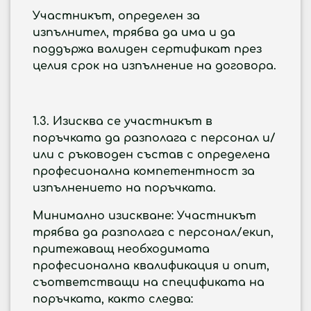
Участникът, определен за
изпълнител, трябва да има и да
поддържа валиден сертификат през
целия срок на изпълнение на договора.
1.3. Изисква се участникът в
поръчката да разполага с персонал и/
или с ръководен състав с определена
професионална компетентност за
изпълнението на поръчката.
Минимално изискване:
Участникът
трябва да разполага с
персонал/екип
,
притежаващ необходимата
професионална квалификация и опит,
съответстващи на спецификата на
поръчката, както следва: