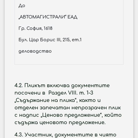
До
„АВТОМАГИСТРАЛИ“ ЕАД
Гр. София, 1618
Бул. Цар Борис III, 215, ет.1
деловодство
4.2. Пликът включва документите
посочени в Раздел VIII. т. 1-3
„Съдържание на плика“, както и
отделен запечатан непрозрачен плик
с надпис „Ценово предложение“, който
съдържа ценовото предложение.
4.3. Участник, документите в чиято