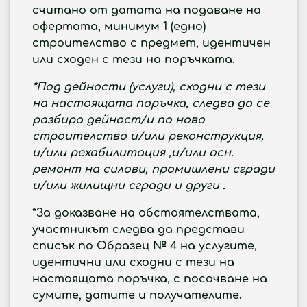
считано от датата на подаване на
офертата, минимум 1 (едно)
строителство с предмет, идентичен
или сходен с тези на поръчката.
*Под дейности (услуги), сходни с тези
на настоящата поръчка,
следва да се
разбира
дейност/и по ново
строителство и/или реконструкция,
и/или рехабилитация ,и/или осн.
ремонт на силови, промишлени сгради
и/или жилищни сгради и други
.
*За доказване на обстоятелствата,
участникът следва да представи
списък по Образец № 4 на услугите,
идентични или сходни с тези на
настоящата поръчка, с посочване на
сумите, датите и получателите.