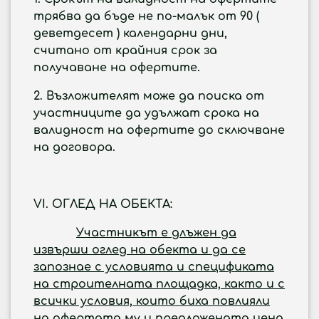
трябва да бъде не по-малък от
90 (
деветдесет ) календарни
дни,
считано от крайния срок за
получаване на офертите.
2.
Възложителят може да поиска от
участниците да удължат срока на
валидност на офертите до сключване
на договора.
VI
.
ОГЛЕД НА ОБЕКТА:
Участникът е длъжен да
извърши оглед на обекта и да се
запознае с условията и спецификата
на строителната площадка, както и с
всички условия, които биха повлияли
на офертата му и предложената цена