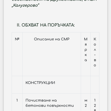
„Калугерово“
O
БХВАТ НА ПОРЪЧКАТА:
№
Описание на СМР
М
К
я
о
р
л
к
-
а
в
о
КОНСТРУКЦИИ
1
Почистване на
м
1
бетонови повърхности
2
2
8