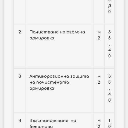
,0
0
2
Почистване на оголена
м
3
армировка
2
8
,
4
0
3
Антикорозионна защита
м
3
на почистената
2
8
армировка
,
4
0
4
Възстановяване на
м
1
бетонови
2
0