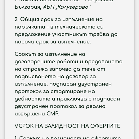
България,
АБП „Калугерово
"
2.
Общия срок за изпълнение на
поръчката
– в техническото си
предложение участникът трябва да
посочи срок за изпълнение
.
Срокът за изпълнение на
договорените работи и предаването
на строежа започва да тече от
подписването на договор за
изпълнение, подписан двустранен
протокол за стартиране на
дейностите и приключва с подписан
двустранен протокол за реално
извършени СМР.
V.
СРОК НА ВАЛИДНОСТ НА ОФЕРТИТЕ
1.
Срокът на валидност на офертите