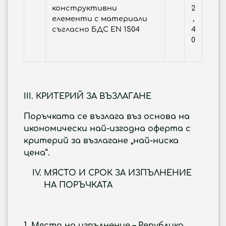
конструктивни
2
елементи с материали
,
съгласно БДС EN 1504
4
0
III.
КРИТЕРИЙ ЗА ВЪЗЛАГАНЕ
Поръчката се възлага въз основа на
икономически най-изгодна оферта с
критерий за възлагане
„най-ниска
цена”
.
МЯСТО И СРОК ЗА ИЗПЪЛНЕНИЕ
НА ПОРЪЧКАТА
1. Място на изпълнение –
Република