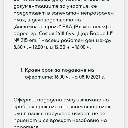
документациите за участие, се
представят в запечатан непрозрачен
плик, в деловодството на
„Автомагистрали“ ЕАД (Възложител) на
адрес: гр. София 1618 бул. „Цар Борис III“
№ 215 ет. 1 – всеки работен ден между
8.30 ч. – 12.00 ч. и 12.30 ч. – 16.00 ч.
Краен срок за подаване на
офертите: 16,00 ч. на
08.10.2021 г.
Оферти, подадени след изтичане на
крайния срок или в незапечатан плик,
или в плик с нарушена цялост не се
приемат и се връщат незабавно на
подателя.