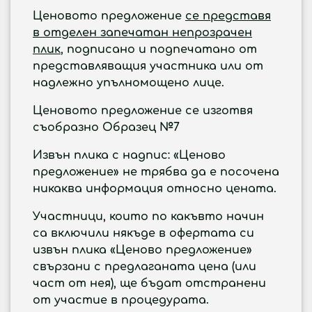
Ценовото предложение
се представя
в отделен запечатан непрозрачен
плик
, подписано и подпечатано от
представляващия участника или от
надлежно упълномощено лице.
Ценовото предложение се изготвя
съобразно
Образец №
7
Извън плика с надпис: «Ценово
предложение» не трябва да е посочена
никаква информация относно цената.
Участници, които по какъвто начин
са включили някъде в офертата си
извън плика «Ценово предложение»
свързани с предлаганата цена (или
част от нея), ще бъдат отстранени
от участие в процедурата.