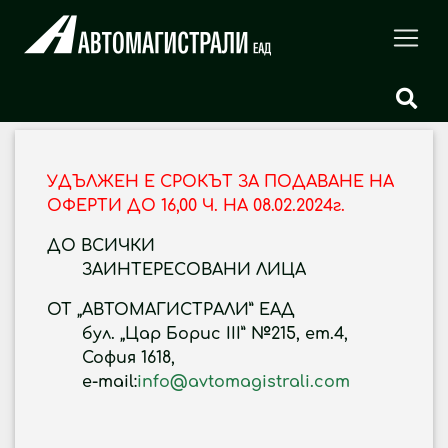
УДЪЛЖЕН Е СРОКЪТ ЗА ПОДАВАНЕ НА
ОФЕРТИ
Д
О 16,00 Ч. НА 08.02.2024г.
ДО ВСИЧКИ
ЗАИНТЕРЕСОВАНИ ЛИЦА
ОТ „АВТОМАГИСТРАЛИ” ЕАД
бул. „Цар Борис III” №215, ет.4,
София 1618,
e-mail:
info@avtomagistrali.com