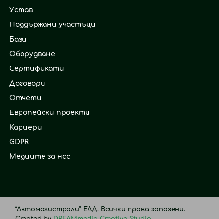
Устав
Поддържани участъци
Бази
Оборудване
Сертификати
Договори
Отчети
Европейски проекти
Кариери
GDPR
Медиите за нас
“Автомагистрали” ЕАД. Всички права запазени.
Created by
DREAMmedia Creative Studio