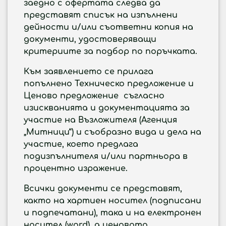
заедно с офертата следва да
представят списък на изпълнени
дейности и/или съответни копия на
документи, удостоверяващи
критериите за подбор по поръчката.
Към заявлението се прилага
попълнено Техническо предложение и
Ценово предложение съгласно
изискванията и документацията за
участие на Възложителя (Агенция
„Митници“) и съобразно вида и дела на
участие, което предлага
подизпълнителя и/или партньора в
процентно изражение.
Всички документи се представят,
както на хартиен носител (подписани
и подпечатани), така и на електронен
носител (word), a ценовото