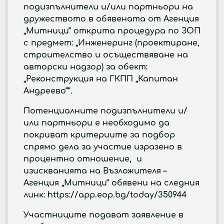
подизпълнители и/или партньори на
дружеството в обявената от
Агенция
„Митници“
открита процедура по ЗОП
с предмет:
„Инженеринг (проектиране,
строителство и осъществяване на
авторски надзор) за обект:
„Реконструкция на ГКПП „Капитан
Андреево““
.
Потенциалните подизпълнители и/
или партньори е необходимо да
покриват критериите за подбор
спрямо дела за участие изразено в
процентно отношение, и
изискванията на Възложителя –
Агенция „Митници“ обявени на следния
линк: https://app.eop.bg/today/350944
Участниците подават заявление в