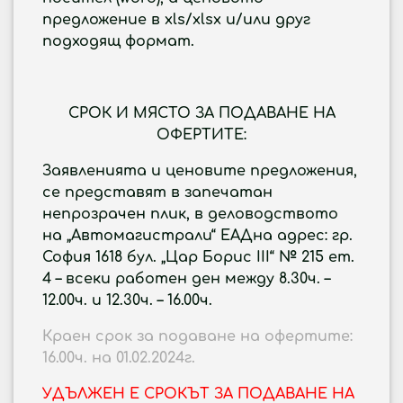
предложение в xls/xlsx и/или друг
подходящ формат.
СРОК И МЯСТО ЗА ПОДАВАНЕ НА
ОФЕРТИТЕ:
Заявленията и ценовите предложения,
се представят в запечатан
непрозрачен плик, в деловодството
на „Автомагистрали“ ЕАДна адрес: гр.
София 1618 бул. „Цар Борис III“ № 215 ет.
4 – всеки работен ден между 8.30ч. –
12.00ч. и 12.30ч. – 16.00ч.
Краен срок за подаване на офертите:
16.00ч. на 01.02.2024г.
УДЪЛЖЕН Е СРОКЪТ ЗА ПОДАВАНЕ НА