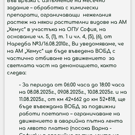
Във връзка с изпълнение на месечно
задание – обработка с химически
препарати, ограничаващи нежелания
растеж на някои растителни видове на АМ
„Хемус“ в участъка на ОПУ София, на
основание чл. 5, (1), т. 1 и чл. 4, (5), (6), от
Наредба №3/16.08.2010г., Ви уведомяваме, че
на АМ „Хемус“ ще бъде въведена ВОБД
с
частично отбиване на движението
за
светлата част на денонощието, както
следва:
- За периода
от 06:00 часа до 18:00 часа
на 08.08.2025г., 09.08.2025г., 10.08.2025г. и на
11.08.2025г., от км 42+662 до км 52+818, ще
бъде въвеждана ВОБД за подвижни
работи поетапно – ограничаване на
движението в аварийна пътна лента
на лявото платно
(посока Варна -