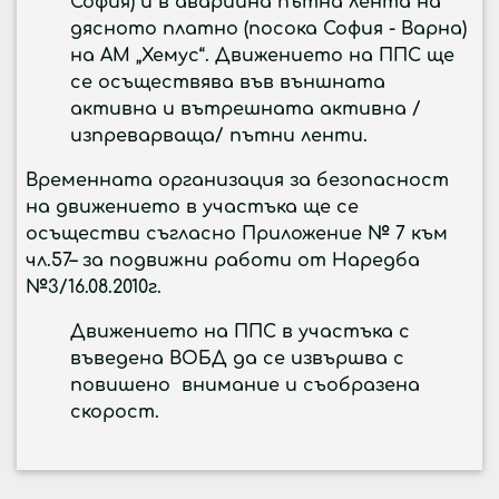
София) и в
аварийна пътна лента
на
дясното платно
(посока София - Варна)
на АМ „Хемус“
. Движението на ППС ще
се осъществява във външната
активна и вътрешната активна /
изпреварваща/ пътни ленти.
Временната организация за безопасност
на движението в участъка ще се
осъществи съгласно
Приложение № 7 към
чл.57– за подвижни работи
от Наредба
№3/16.08.2010г.
Движението на ППС в участъка с
въведена ВОБД да се извършва с
повишено внимание и съобразена
скорост.