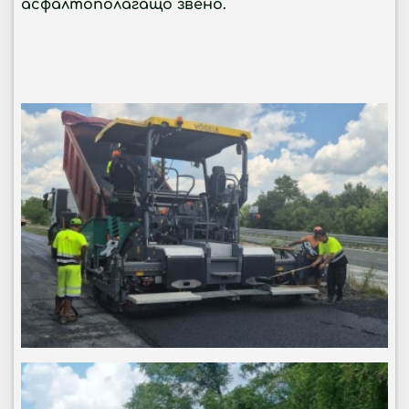
асфалтополагащо звено.